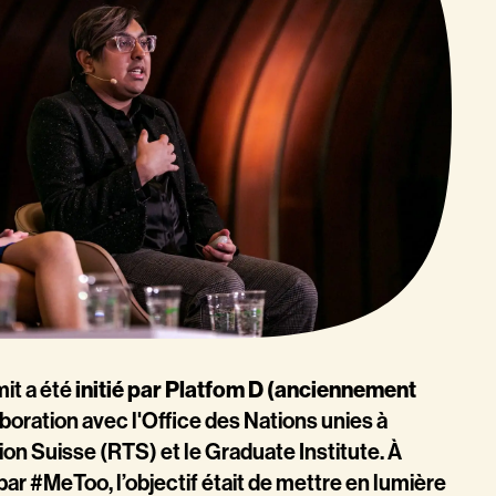
it a été
initié par Platfom D (anciennement
aboration avec l'Office des Nations unies à
ion Suisse (RTS) et le Graduate Institute. À
r #MeToo, l’objectif était de mettre en lumière