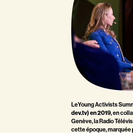
LeYoung Activists Summ
dev.tv) en 2019
, en coll
Genève, la Radio Télévis
cette époque, marquée pa