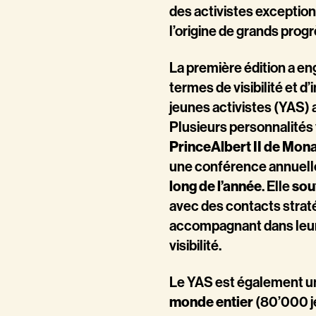
des activistes exceptio
l’origine de grands progr
La première édition a e
termes de visibilité et d
jeunes activistes (YAS)
Plusieurs personnalités 
PrinceAlbert II de Mon
une conférence annuell
long de l’année
. Elle
sou
avec des contacts straté
accompagnant dans leur
visibilité.
Le YAS est également 
monde entier
(80’000 je