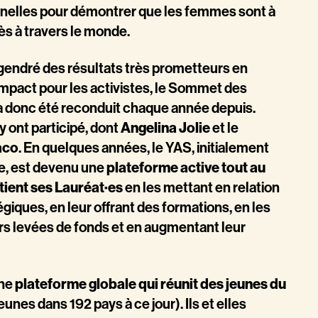
nnelles pour démontrer que les femmes sont à
ès à travers le monde.
ngendré des résultats très prometteurs en
’impact pour les activistes, le Sommet des
 a donc été reconduit chaque année depuis.
y ont participé, dont
Angelina Jolie
et le
aco
. En quelques années, le YAS, initialement
e, est devenu une
plateforme active tout au
tient ses Lauréat·es
en les mettant en relation
giques, en leur offrant des formations, en les
s levées de fonds et en augmentant leur
une
plateforme globale qui réunit des jeunes du
unes dans 192 pays à ce jour). Ils et elles